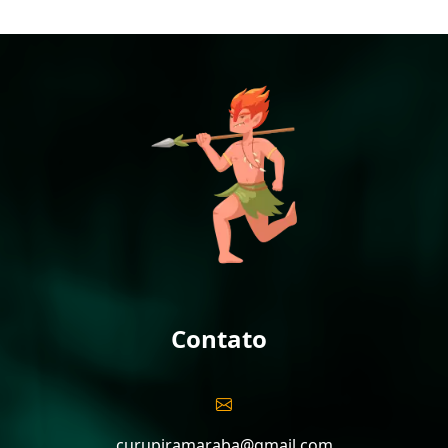
Contato
curupiramaraba@gmail.com