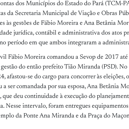
Contas dos Municípios do Estado do Pará (TCM-P
ntas da Secretaria Municipal de Viação e Obras Pú
tes às gestões de Fábio Moreira e Ana Betânia More
idade jurídica, contábil e administrativa dos atos p
, no período em que ambos integraram a administr
ivil Fábio Moreira comandou a Sevop de 2017 até
 gestão do então prefeito Tião Miranda (PSD). No
, afastou-se do cargo para concorrer às eleições, 
ou a ser comandada por sua esposa, Ana Betânia M
l, que deu continuidade à execução do planejament
ta. Nesse intervalo, foram entregues equipamento
xemplo da Ponte Ana Miranda e da Praça do Maçom