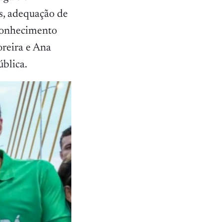
s, adequação de
econhecimento
oreira e Ana
blica.