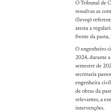
O Tribunal de 
ressalvas as co
(Sevop) referen
atesta a regular
frente da pasta
O engenheiro c
2024, durante a
semestre de 2024
secretaria pass
engenheira civi
de obras da pas
relevantes, a e
intervenções.