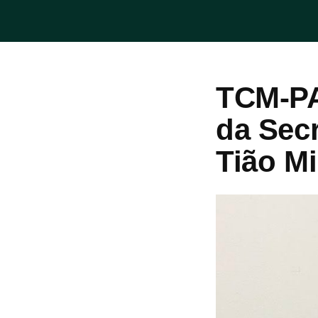
TCM-PA
da Secr
Tião M