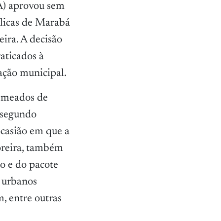
A) aprovou sem
blicas de Marabá
ira. A decisão
raticados à
ação municipal.
 meados de
 segundo
ocasião em que a
oreira, também
o e do pacote
s urbanos
, entre outras