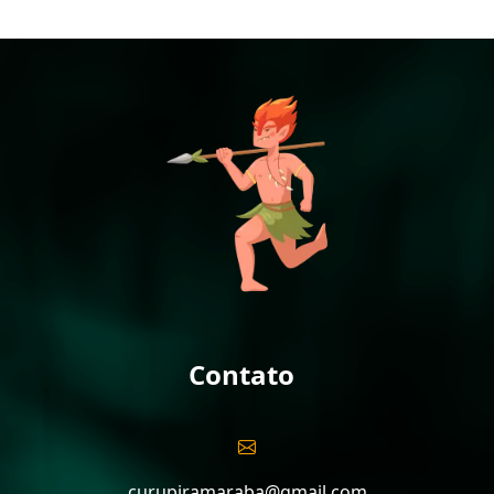
Contato
curupiramaraba@gmail.com