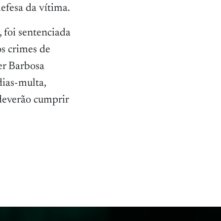
efesa da vítima.
 foi sentenciada
os crimes de
er Barbosa
dias-multa,
deverão cumprir