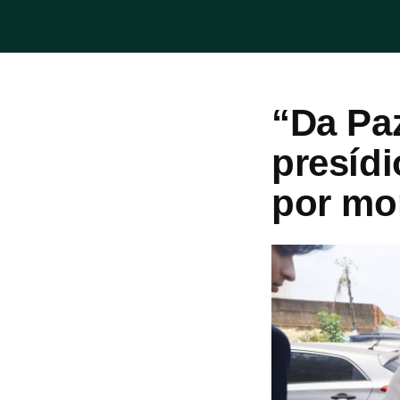
“Da Pa
presíd
por mor