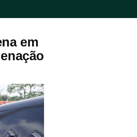
ena em
denação