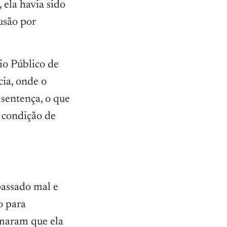
ela havia sido
usão por
io Público de
cia, onde o
 sentença, o que
a condição de
passado mal e
o para
rmaram que ela