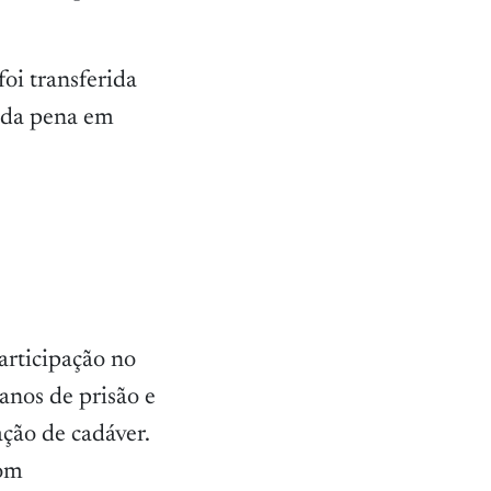
oi transferida
 da pena em
participação no
anos de prisão e
ação de cadáver.
com