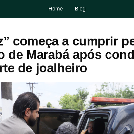
Home
Blog
z” começa a cumprir p
io de Marabá após con
te de joalheiro