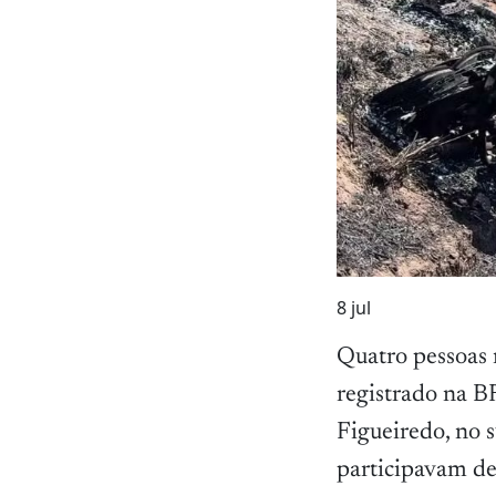
8
jul
Quatro pessoas
registrado na B
Figueiredo, no s
participavam d