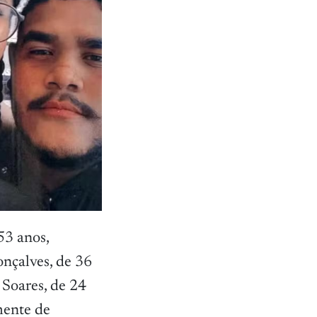
53 anos,
onçalves, de 36
 Soares, de 24
mente de