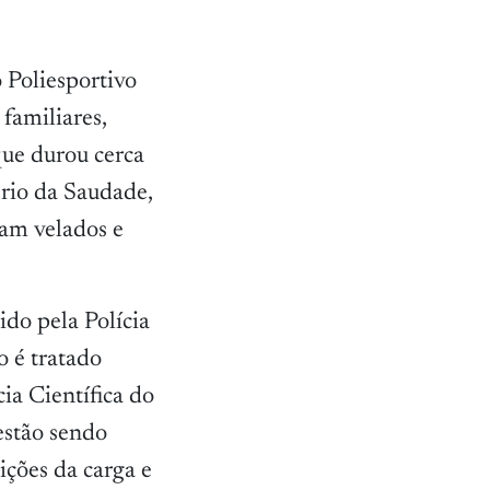
 Poliesportivo
familiares,
 que durou cerca
ério da Saudade,
ram velados e
ido pela Polícia
o é tratado
ia Científica do
estão sendo
ições da carga e