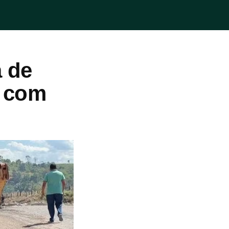
a de
e com