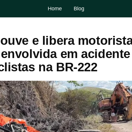
Home
Blog
 ouve e libera motorist
a envolvida em acident
clistas na BR-222