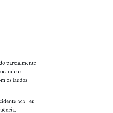
ido parcialmente
vocando o
om os laudos
cidente ocorreu
quência,