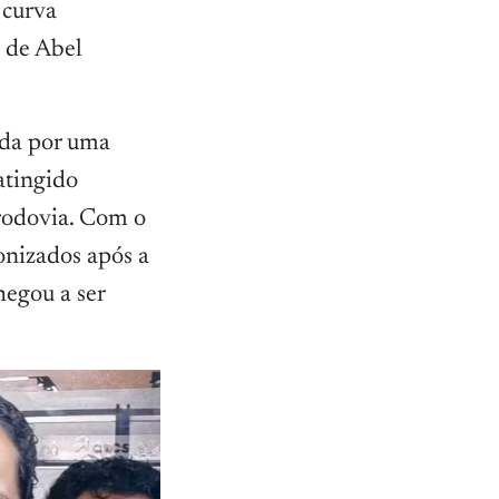
 curva
e de Abel
ada por uma
atingido
 rodovia. Com o
onizados após a
hegou a ser