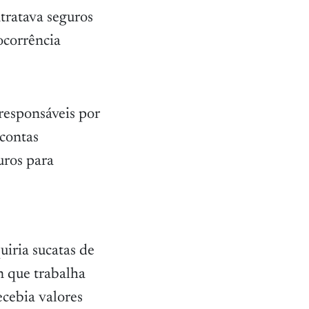
tratava seguros
 ocorrência
responsáveis por
 contas
uros para
uiria sucatas de
n que trabalha
ecebia valores