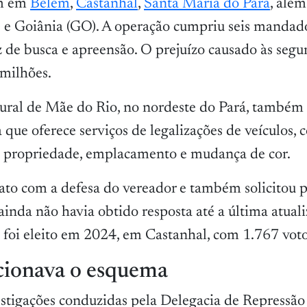
am em
Belém
,
Castanhal
,
Santa Maria do Pará
, alé
e Goiânia (GO). A operação cumpriu seis mandado
z de busca e apreensão. O prejuízo causado às segu
 milhões.
ural de Mãe do Rio, no nordeste do Pará, também 
que oferece serviços de legalizações de veículos,
e propriedade, emplacamento e mudança de cor.
tato com a defesa do vereador e também solicitou
inda não havia obtido resposta até a última atual
 foi eleito em 2024, em Castanhal, com 1.767 voto
ionava o esquema
stigações conduzidas pela Delegacia de Repressão