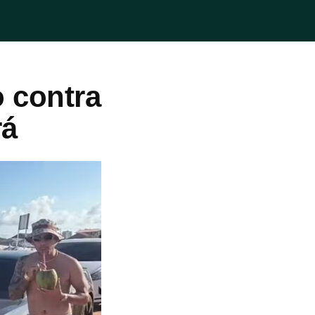
 contra
rá