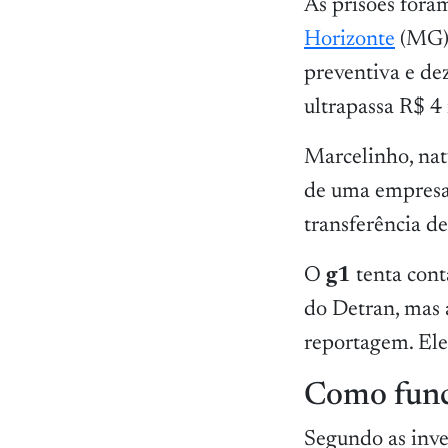
As prisões for
Horizonte
(MG) 
preventiva e de
ultrapassa R$ 4
Marcelinho, nat
de uma empresa 
transferência d
O
g1
tenta con
do Detran, mas a
reportagem. Ele
Como func
Segundo as inve