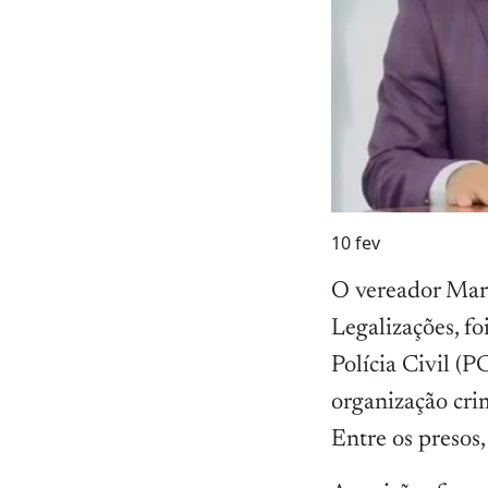
10
fev
O vereador Mar
Legalizações, fo
Polícia Civil (P
organização cri
Entre os presos