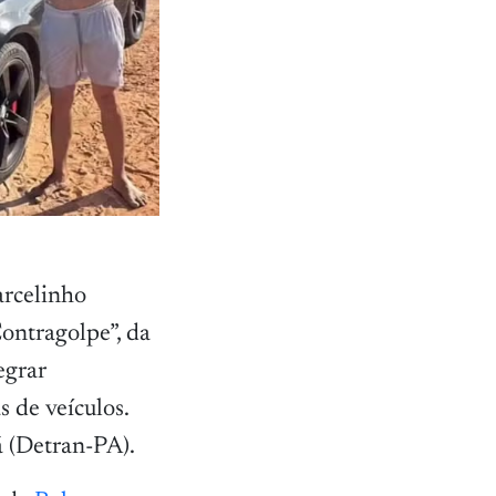
arcelinho
Contragolpe”, da
egrar
 de veículos.
á (Detran-PA).