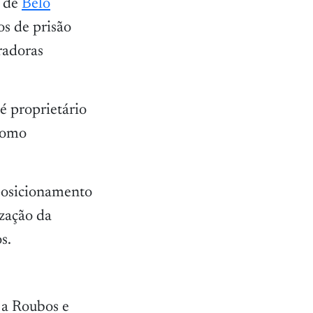
m de
Belo
s de prisão
radoras
é proprietário
 como
 posicionamento
ização da
s.
 a Roubos e