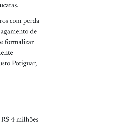
ucatas.
rros com perda
 pagamento de
e formalizar
mente
sto Potiguar,
e R$ 4 milhões