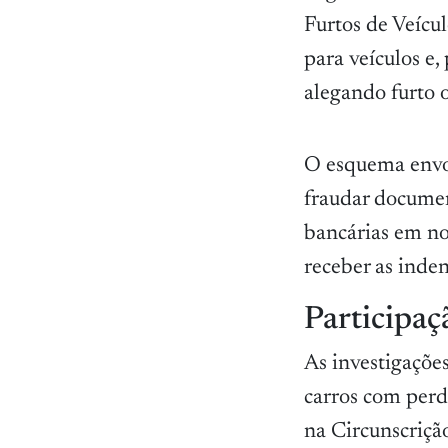
Furtos de Veícu
para veículos e,
alegando furto 
O esquema envol
fraudar document
bancárias em no
receber as inden
Participaç
As investigaçõe
carros com perd
na Circunscriçã