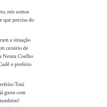
eito, nós somos
e que precisa do
ram a situação
 um cenário de
ona Neuza Coelho
Cadê o prefeito
refeito Toni
já gasta com
a também?