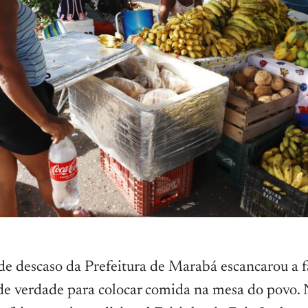
e descaso da Prefeitura de Marabá escancarou a fa
de verdade para colocar comida na mesa do povo.