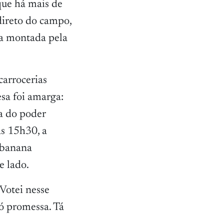
 que há mais de
direto do campo,
ra montada pela
carrocerias
esa foi amarga:
ça do poder
as 15h30, a
, banana
e lado.
“Votei nesse
só promessa. Tá