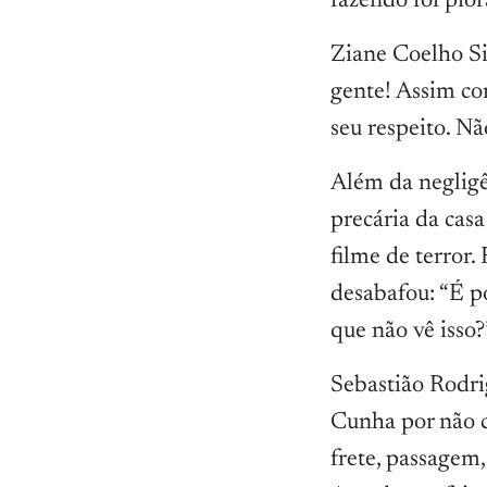
fazendo foi pior
Ziane Coelho Sil
gente! Assim co
seu respeito. Nã
Além da negligê
precária da casa
filme de terror
desabafou: “É p
que não vê isso?
Sebastião Rodri
Cunha por não c
frete, passage