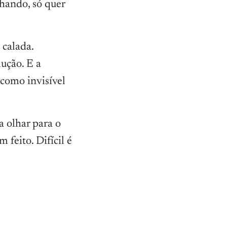
lhando, só quer
 calada.
ução. E a
 como invisível
a olhar para o
 feito. Difícil é