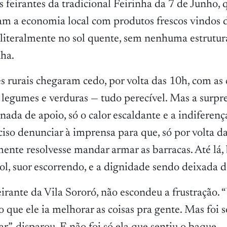
 os feirantes da tradicional Feirinha da 7 de Junho,
am a economia local com produtos frescos vindos 
literalmente no sol quente, sem nenhuma estrutu
ha.
s rurais chegaram cedo, por volta das 10h, com as 
, legumes e verduras — tudo perecível. Mas a surpr
nada de apoio, só o calor escaldante e a indiferen
ciso denunciar à imprensa para que, só por volta d
mente resolvesse mandar armar as barracas. Até lá
l, suor escorrendo, e a dignidade sendo deixada d
irante da Vila Sororó, não escondeu a frustração. 
 que ele ia melhorar as coisas pra gente. Mas foi 