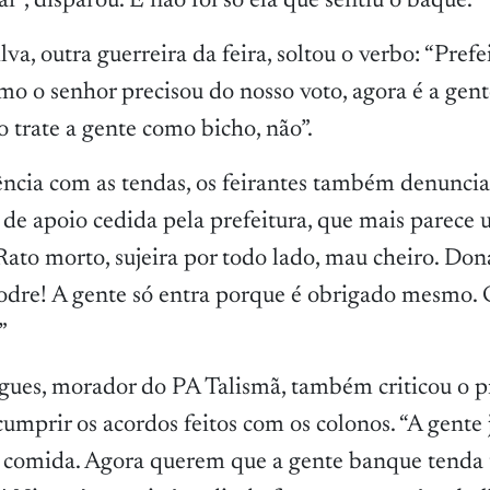
ar”, disparou. E não foi só ela que sentiu o baque.
va, outra guerreira da feira, soltou o verbo: “Pref
mo o senhor precisou do nosso voto, agora é a gent
o trate a gente como bicho, não”.
ncia com as tendas, os feirantes também denuncia
 de apoio cedida pela prefeitura, que mais parece
. Rato morto, sujeira por todo lado, mau cheiro. D
odre! A gente só entra porque é obrigado mesmo. 
”
gues, morador do PA Talismã, também criticou o p
umprir os acordos feitos com os colonos. “A gente 
m, comida. Agora querem que a gente banque tend