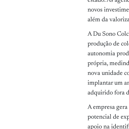
estado. As agen
novos investimen
além da valoriza
A Du Sono Colch
produção de colc
autonomia produ
própria, medin
nova unidade co
implantar um a
adquirido fora d
A empresa gera 
potencial de exp
apoio na identi