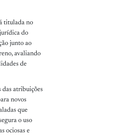
 titulada no
jurídica do
ção junto ao
rreno, avaliando
lidades de
 das atribuições
para novos
aladas que
segura o uso
as ociosas e