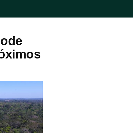
pode
róximos