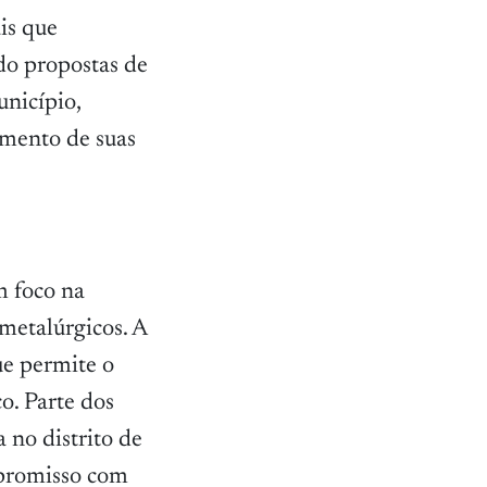
is que
do propostas de
nicípio,
imento de suas
m foco na
 metalúrgicos. A
ue permite o
o. Parte dos
a no distrito de
mpromisso com