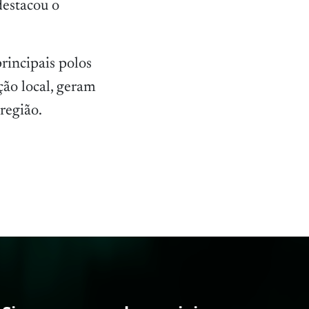
destacou o
rincipais polos
ção local, geram
região.