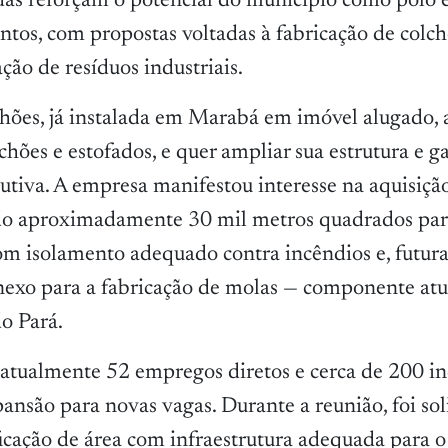
das reforçam o potencial do município como polo e
tos, com propostas voltadas à fabricação de colch
ção de resíduos industriais.
ões, já instalada em Marabá em imóvel alugado, 
hões e estofados, e quer ampliar sua estrutura e g
tiva. A empresa manifestou interesse na aquisiçã
do aproximadamente 30 mil metros quadrados par
m isolamento adequado contra incêndios e, futur
nexo para a fabricação de molas — componente at
o Pará.
atualmente 52 empregos diretos e cerca de 200 in
ansão para novas vagas. Durante a reunião, foi so
ficação de área com infraestrutura adequada para o