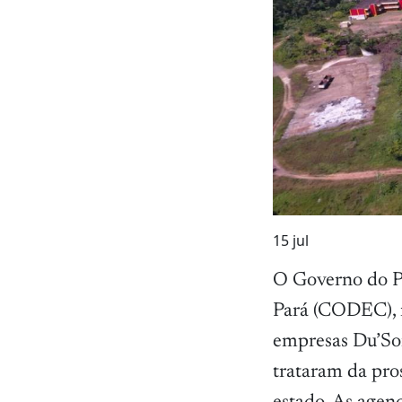
15
jul
O Governo do P
Pará (CODEC), r
empresas Du’Son
trataram da pro