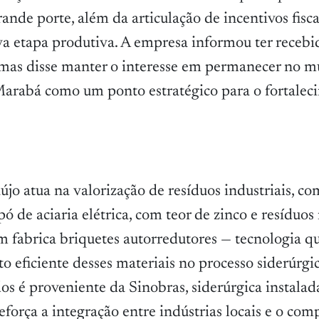
nde porte, além da articulação de incentivos fisca
va etapa produtiva. A empresa informou ter recebi
 mas disse manter o interesse em permanecer no mu
rabá como um ponto estratégico para o fortalec
aújo atua na valorização de resíduos industriais, co
ó de aciaria elétrica, com teor de zinco e resíduos
fabrica briquetes autorredutores — tecnologia q
 eficiente desses materiais no processo siderúrgic
dos é proveniente da Sinobras, siderúrgica instalad
eforça a integração entre indústrias locais e o co