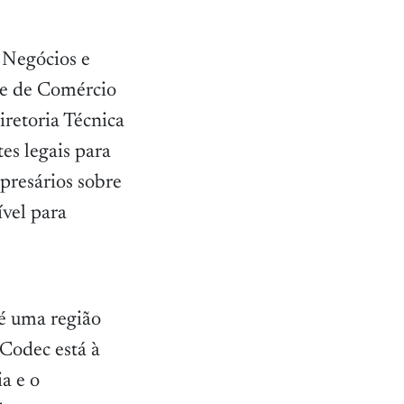
 Negócios e
te de Comércio
iretoria Técnica
es legais para
mpresários sobre
ível para
é uma região
 Codec está à
a e o