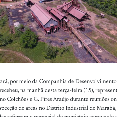
ará, por meio da Companhia de Desenvolviment
ecebeu, na manhã desta terça-feira (15), represen
o Colchões e G. Pires Araújo durante reuniões on
specção de áreas no Distrito Industrial de Marabá,