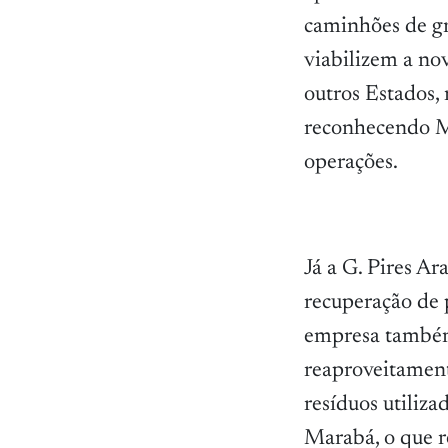
caminhões de gra
viabilizem a no
outros Estados,
reconhecendo Ma
operações.
Já a G. Pires Ar
recuperação de p
empresa também 
reaproveitamento
resíduos utiliza
Marabá, o que r