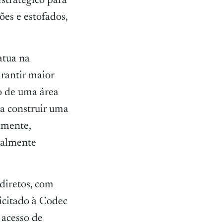
stratégico para
ões e estofados,
atua na
arantir maior
o de uma área
a construir uma
amente,
ualmente
diretos, com
licitado à Codec
 acesso de