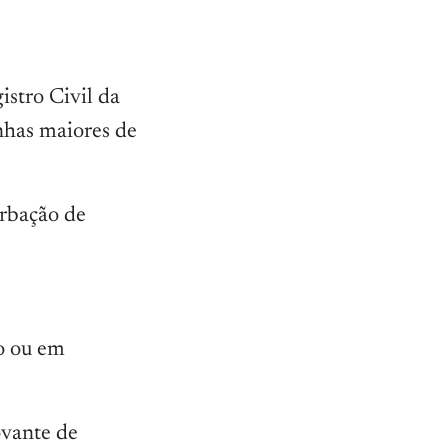
stro Civil da
nhas maiores de
erbação de
io ou em
ovante de