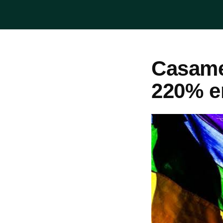
Casame
220% e