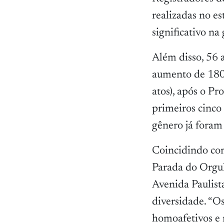
realizadas no e
significativo na
Além disso, 56 
aumento de 180
atos), após o P
primeiros cinc
gênero já foram 
Coincidindo co
Parada do Orgu
Avenida Paulista
diversidade. “O
homoafetivos e 