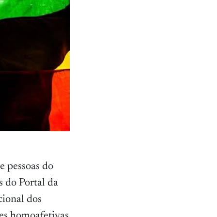
e pessoas do
 do Portal da
cional dos
ões homoafetivas