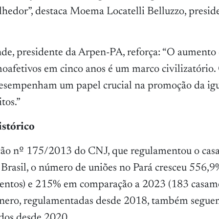
olhedor”, destaca Moema Locatelli Belluzzo, presid
de, presidente da Arpen-PA, reforça: “O aumento
afetivos em cinco anos é um marco civilizatório.
desempenham um papel crucial na promoção da ig
tos.”
stórico
ção nº 175/2013 do CNJ, que regulamentou o ca
Brasil, o número de uniões no Pará cresceu 556,9
entos) e 215% em comparação a 2023 (183 casame
ênero, regulamentadas desde 2018, também segue
ados desde 2020.