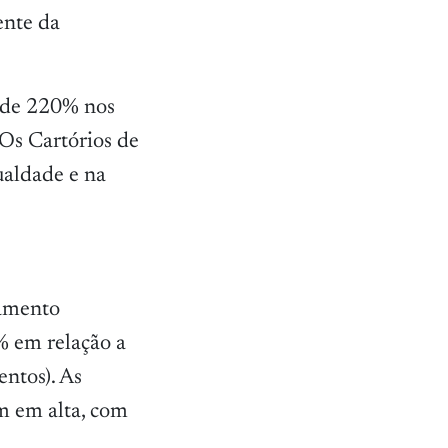
ente da
 de 220% nos
 Os Cartórios de
ualdade e na
samento
% em relação a
ntos). As
m em alta, com