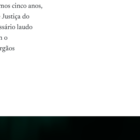
imos cinco anos,
 Justiça do
ssário laudo
m o
órgãos