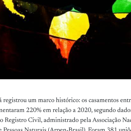
 registrou um marco histórico: os casamentos entr
entaram 220% em relação a 2020, segundo dados
o Registro Civil, administrado pela Associação Na
e Pessoas Naturais (Arpen-Brasil). Foram 381 uni