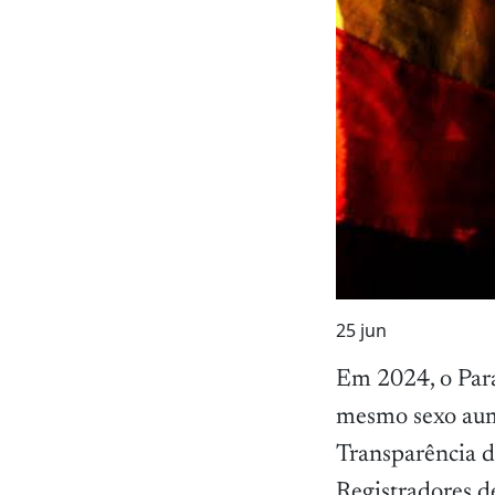
25
jun
Em 2024, o Pará
mesmo sexo aum
Transparência d
Registradores d