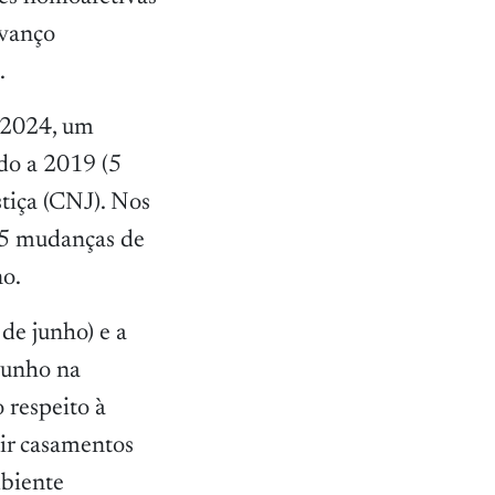
avanço
.
m 2024, um
do a 2019 (5
tiça (CNJ). Nos
35 mudanças de
no.
e junho) e a
junho na
 respeito à
ir casamentos
mbiente